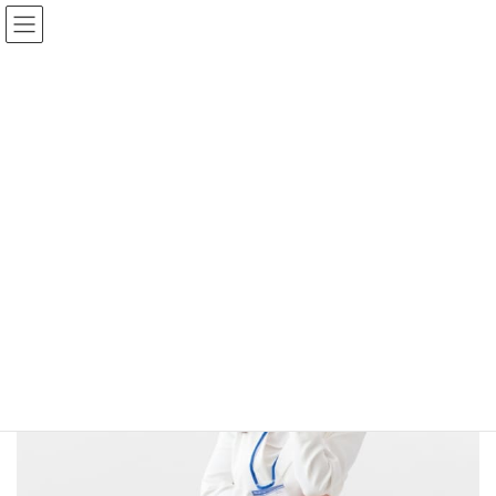
コ
ナ
ン
ビ
テ
ゲ
HOME
ブログ
ン
ー
法定相続情報一覧図って何？相続関係説明図と何が違うの？
ツ
シ
thinking-of-diference
へ
ョ
ス
ン
キ
に
2023年4月7日
ッ
移
thinking-of-diference
プ
動