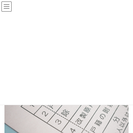
コ
ナ
ン
ビ
テ
ゲ
HOME
ブログ
ン
ー
法定相続情報一覧図って何？相続関係説明図と何が違うの？
ツ
シ
koseki shorui
へ
ョ
ス
ン
キ
に
2020年10月18日
ッ
移
koseki shorui
プ
動