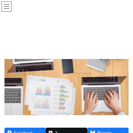
コ
ナ
ン
ビ
テ
ゲ
HOME
技術・人文知識・国際業務ビザ
gijinkoku visa
ン
ー
ツ
シ
へ
ョ
ス
ン
キ
に
ッ
移
プ
動
Facebook
X
Bluesky