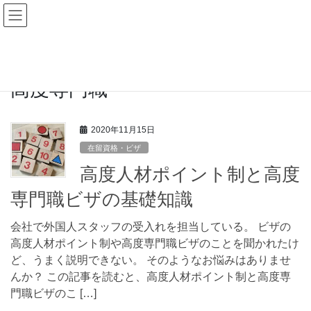
コ
ナ
ン
ビ
テ
ゲ
HOME
ブログ
高度専門職
ン
ー
ツ
シ
へ
ョ
高度専門職
ス
ン
キ
に
ッ
移
2020年11月15日
プ
動
在留資格・ビザ
高度人材ポイント制と高度
専門職ビザの基礎知識
会社で外国人スタッフの受入れを担当している。 ビザの
高度人材ポイント制や高度専門職ビザのことを聞かれたけ
ど、うまく説明できない。 そのようなお悩みはありませ
んか？ この記事を読むと、高度人材ポイント制と高度専
門職ビザのこ […]