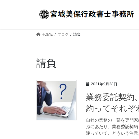
コ
ナ
ン
ビ
テ
ゲ
ン
ー
ツ
シ
HOME
ブログ
請負
へ
ョ
ス
ン
キ
に
請負
ッ
移
プ
動
2021年9月28日
業務委託契約
約ってそれぞ
自社の業務の一部を専門家
ぶにあたり、業務委託契約
違っていて、どういう注意点