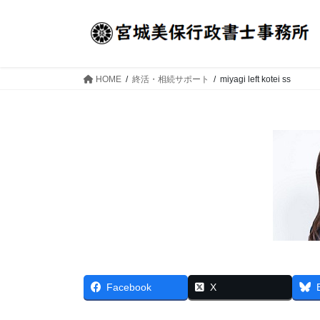
コ
ナ
ン
ビ
テ
ゲ
ン
ー
ツ
シ
HOME
終活・相続サポート
miyagi left kotei ss
へ
ョ
ス
ン
キ
に
ッ
移
プ
動
Facebook
X