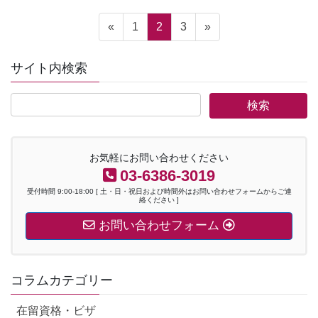
投
固
固
固
«
1
2
3
»
稿
定
定
定
の
ペ
ペ
ペ
ペ
サイト内検索
ー
ー
ー
ー
ジ
ジ
ジ
ジ
送
り
お気軽にお問い合わせください
03-6386-3019
受付時間 9:00-18:00 [ 土・日・祝日および時間外はお問い合わせフォームからご連
絡ください ]
お問い合わせフォーム
コラムカテゴリー
在留資格・ビザ