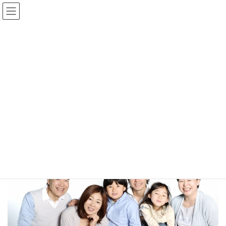
コ
ナ
ン
ビ
テ
ゲ
HOME
ブログ
ン
ー
いつか来る、親が亡くなる日のことを家族で話しておきましょう
ツ
シ
92502_s
へ
ョ
ス
ン
キ
に
2024年8月10日
ッ
移
92502_s
プ
動