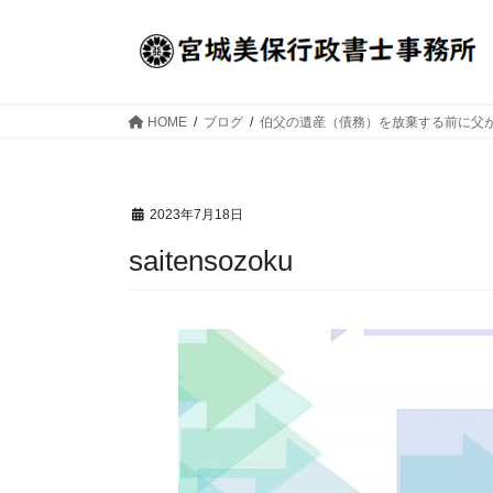
コ
ナ
ン
ビ
テ
ゲ
ン
ー
ツ
シ
HOME
ブログ
伯父の遺産（債務）を放棄する前に父
へ
ョ
ス
ン
キ
に
2023年7月18日
ッ
移
プ
動
saitensozoku