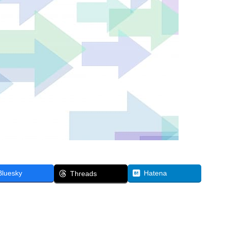
Bluesky
Hatena
Threads