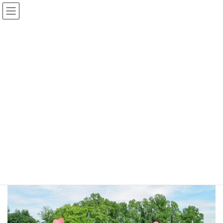
コ
ナ
ン
ビ
テ
ゲ
HOME
ブログ
ン
ー
認定NPO法人になるにはどのような基準をクリアしたらいいの？
ツ
シ
nintei NPO
へ
ョ
ス
ン
キ
に
2023年1月29日
ッ
移
nintei NPO
プ
動