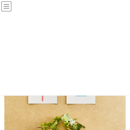
コ
ナ
ン
ビ
テ
ゲ
HOME
ブログ
ン
ー
ものづくり・商業・サービス生産性向上促進補助金（ものづくり補助金）
ツ
シ
の13次公募について確認
へ
ョ
23370371_s
ス
ン
キ
に
ッ
移
2022年10月31日
プ
動
23370371_s