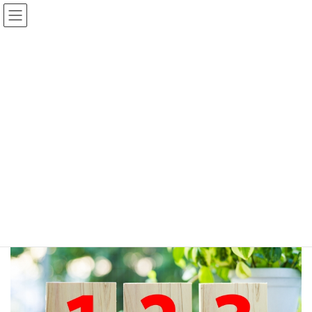
コ
ナ
ン
ビ
テ
ゲ
HOME
ブログ
ン
ー
合同会社（LLC）とは？株式会社や有限責任事業組合（LLP）との違いも
ツ
シ
procedure
へ
ョ
ス
ン
キ
に
2022年7月31日
ッ
移
procedure
プ
動