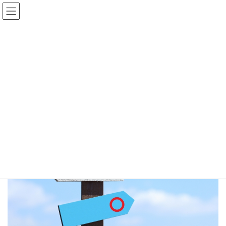
コ
ナ
ン
ビ
テ
ゲ
HOME
ブログ
ン
ー
定款に定める公告方法はどれを選べばいい？＜一般社団法人編＞
ツ
シ
which one is better
へ
ョ
ス
ン
キ
に
2021年7月21日
ッ
移
which one is better
プ
動