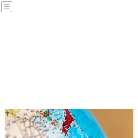
コ
ナ
ン
ビ
テ
ゲ
HOME
ブログ
ン
ー
定住者ってどんな人？永住者との違いや、ビザ取得の要件について
ツ
シ
teju in Japan
へ
ョ
ス
ン
キ
に
2021年5月18日
ッ
移
teju in Japan
プ
動