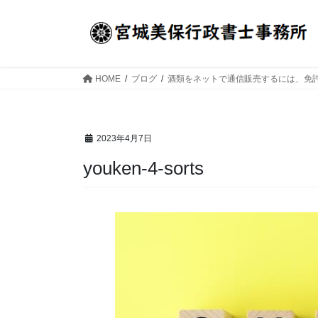
コ
ナ
ン
ビ
テ
ゲ
ン
ー
ツ
シ
HOME
ブログ
酒類をネットで通信販売するには、免
へ
ョ
ス
ン
キ
に
2023年4月7日
ッ
移
プ
動
youken-4-sorts