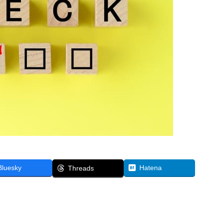
Bluesky
Hatena
Threads