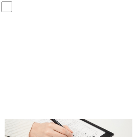
コ
ナ
ン
ビ
テ
ゲ
HOME
ブログ
ン
ー
遺産分割協議書って何？どうやって作るの？どうして必要なの？
ツ
シ
how to make kyogisho
へ
ョ
ス
ン
キ
に
2020年11月23日
ッ
移
how to make kyogisho
プ
動