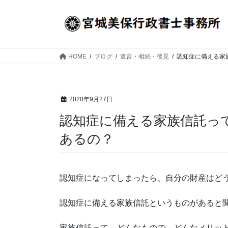
コ
ナ
ン
ビ
テ
ゲ
ン
ー
ツ
シ
HOME
ブログ
遺言・相続・後見
認知症に備える家
へ
ョ
ス
ン
キ
に
2020年9月27日
ッ
移
プ
動
認知症に備える家族信託っ
あるの？
認知症になってしまったら、自分の財産はど
認知症に備える家族信託というものがあると
家族信託って、どんなもので、どんなメリッ