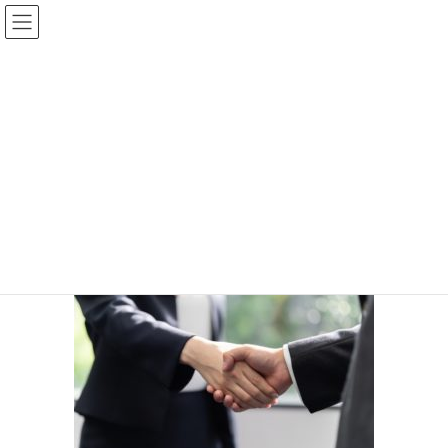
コ
ナ
ン
ビ
テ
ゲ
HOME
ブログ
ン
ー
新しい在留資格「特定技能」って、外国人を雇用する側にどんなメリット
ツ
シ
があるの？
へ
ョ
2761311_s
ス
ン
キ
に
ッ
移
2020年6月27日
プ
動
2761311_s